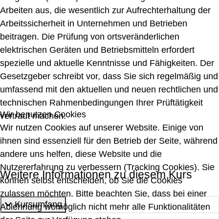
Arbeiten aus, die wesentlich zur Aufrechterhaltung der
Arbeitssicherheit in Unternehmen und Betrieben
beitragen. Die Prüfung von ortsveränderlichen
elektrischen Geräten und Betriebsmitteln erfordert
spezielle und aktuelle Kenntnisse und Fähigkeiten. Der
Gesetzgeber schreibt vor, dass Sie sich regelmäßig und
umfassend mit den aktuellen und neuen rechtlichen und
technischen Rahmenbedingungen Ihrer Prüftätigkeit
Wir benutzen Cookies
vertraut machen.
Wir nutzen Cookies auf unserer Website. Einige von
ihnen sind essenziell für den Betrieb der Seite, während
andere uns helfen, diese Website und die
Nutzererfahrung zu verbessern (Tracking Cookies). Sie
Weitere Informationen zu diesem Kurs
können selbst entscheiden, ob Sie die Cookies
zulassen möchten. Bitte beachten Sie, dass bei einer
Kursumfang
Ablehnung womöglich nicht mehr alle Funktionalitäten