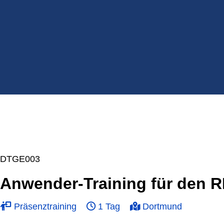
DTGE003
Anwender-Training für den 
Präsenztraining
1 Tag
Dortmund